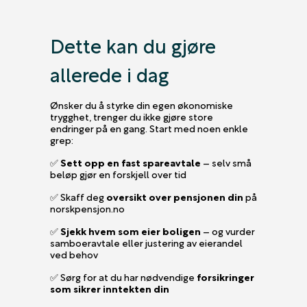
Dette kan du gjøre
allerede i dag
Ønsker du å styrke din egen økonomiske
trygghet, trenger du ikke gjøre store
endringer på en gang. Start med noen enkle
grep:
✅
Sett opp en fast spareavtale
– selv små
beløp gjør en forskjell over tid
✅ Skaff deg
oversikt over pensjonen din
på
norskpensjon.no
✅
Sjekk hvem som eier boligen
– og vurder
samboeravtale eller justering av eierandel
ved behov
✅ Sørg for at du har nødvendige
forsikringer
som sikrer inntekten din