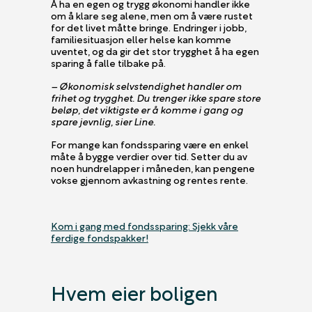
Å ha en egen og trygg økonomi handler ikke
om å klare seg alene, men om å være rustet
for det livet måtte bringe. Endringer i jobb,
familiesituasjon eller helse kan komme
uventet, og da gir det stor trygghet å ha egen
sparing å falle tilbake på.
– Økonomisk selvstendighet handler om
frihet og trygghet. Du trenger ikke spare store
beløp, det viktigste er å komme i gang og
spare jevnlig, sier Line.
For mange kan fondssparing være en enkel
måte å bygge verdier over tid. Setter du av
noen hundrelapper i måneden, kan pengene
vokse gjennom avkastning og rentes rente.
Kom i gang med fondssparing: Sjekk våre
ferdige fondspakker!
Hvem eier boligen