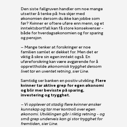
Den siste fallgruven handler om noe mange
utsetter å tenke på: hva skjer med
økonomien dersom du ikke kan jobbe som
før? Kvinner er oftere uføre enn menn, og et
inntektsbortfall kan få store konsekvenser -
både for hverdagsøkonomien og for sparing
og pensjon.
– Mange tenker at forsikringer er noe
familien samlet er dekket for. Men det er
viktig å sikre sin egen inntekt også. En
uføreforsikring kan være avgjørende for å
opprettholde
økonomisk trygghet dersom
livet tar en uventet retning, sier Line.
Samtidig ser banken en positiv utvikling.
Flere
kvinner tar aktive grep for egen økonomi
og blir mer bevisste på sparing,
investering og trygghet.
– Vi opplever at stadig flere kvinner ønsker
kunnskap og tar mer kontroll over egen
økonomi. Utviklingen går i riktig retning - og
små grep underveis kan gi stor trygghet for
fremtiden, sier Line.