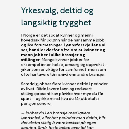
Yrkesvalg, deltid og
langsiktig trygghet
I Norge er det slik at kvinner og menn i
hovedsak får lik lønn når de har samme jobb
og like forutsetninger.
Lønnsforskjellene vi
ser, handler derfor ofte om at kvinner og
menn jobber i ulike bransjer og
stillinger.
Mange kvinner jobber for
eksempel innen helse, omsorg og oppvekst –
yrker som er viktige for samfunnet, men som
ofte har lavere lønnsnivå enn andre bransjer.
Samtidig jobber flere kvinner deltid i perioder
av livet. Både lavere lønn og redusert
stillingsprosent kan påvirke hvor mye du får
spart – og ikke minst hva du får utbetalt i
pensjon senere.
– Jobber du i en bransje med lavere
lønnsnivå, eller har perioder med deltid, blir
det ekstra viktig å være bevisst på egen
sparing. Små, faste beløp over tid kan