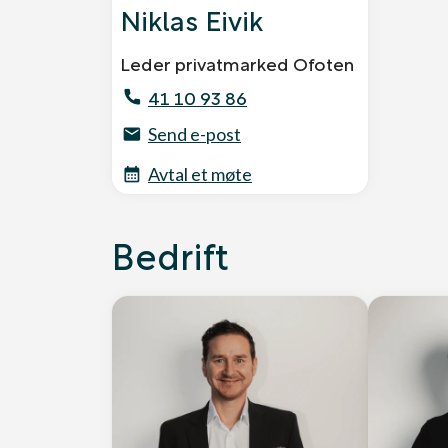
Niklas Eivik
Leder privatmarked Ofoten
41 10 93 86
Send e-post
Avtal et møte
Bedrift