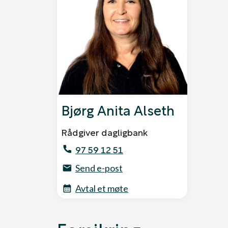
Bjørg Anita Alseth
Rådgiver dagligbank
97 59 12 51
Send e-post
Avtal et møte