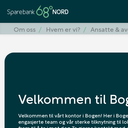
Om oss
Hvem er vi?
Ansatte & av
Velkommen til Bo
Velkommen til vårt kontor i Bogen! Her i Bogen
engasjerte team og vår sterke tilknytning til l
frem til å ta i mot deg. Ta gjerne kontakt med 