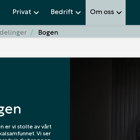
Privat
Bedrift
Om oss
delinger
Bogen
gen
 er vi stolte av vårt
okalsamfunnet. Vi ser
oss hvis du har noen