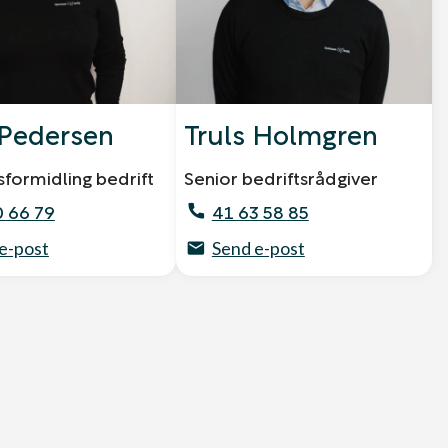
Pedersen
Truls Holmgren
sformidling bedrift
Senior bedriftsrådgiver
0 66 79
41 63 58 85
e-post
Send e-post