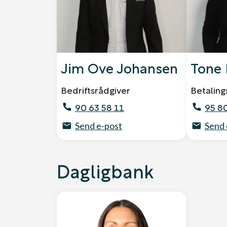
Jim Ove Johansen
Tone 
Bedriftsrådgiver
Betaling
90 63 58 11
95 8
Send e-post
Send 
Dagligbank