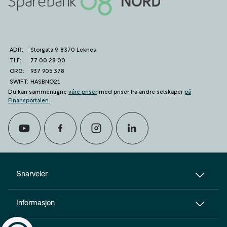
ADR:
Storgata 9, 8370 Leknes
TLF:
77 00 28 00
ORG:
937 905 378
SWIFT:
HASBNO21
Du kan sammenligne
våre priser
med priser fra andre selskaper
på
Finansportalen
.
calendar_month
Avtal møte
Snarveier
Informasjon
perm_phone_msg
Kontakt oss
Til toppen