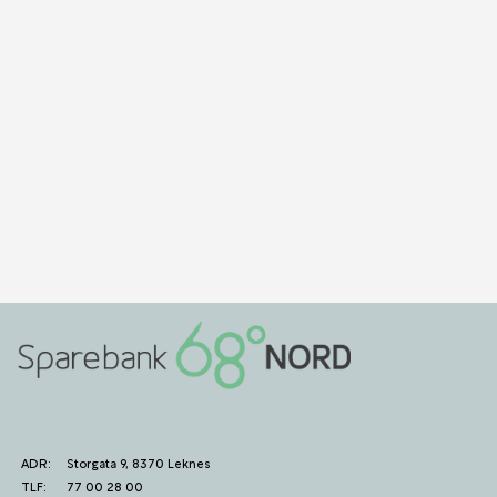
ADR:
Storgata 9, 8370 Leknes
TLF:
77 00 28 00