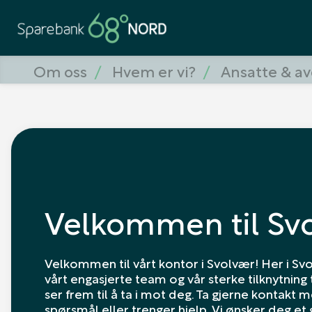
Om oss
Hvem er vi?
Ansatte & av
Velkommen til Sv
Velkommen til vårt kontor i Svolvær! Her i Svo
vårt engasjerte team og vår sterke tilknytning 
ser frem til å ta i mot deg. Ta gjerne kontakt 
spørsmål eller trenger hjelp. Vi ønsker deg et