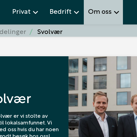
Privat
Bedrift
Om oss
delinger
Svolvær
olvær
lvær er vi stolte av
til lokalsamfunnet. Vi
med oss hvis du har noen
 godt besøk hos oss!