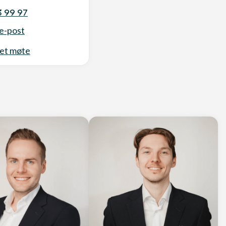
3 99 97
e-post
 et møte