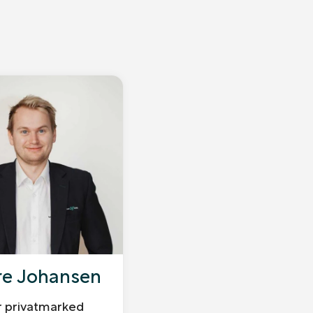
re Johansen
r privatmarked