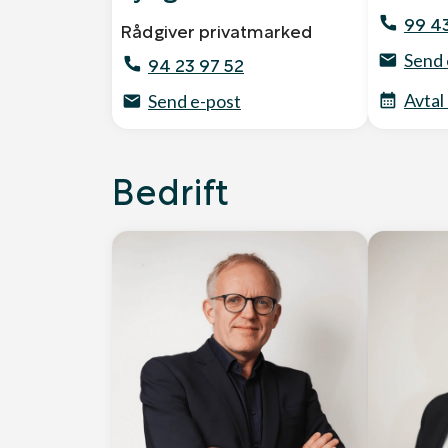
99 4
Rådgiver privatmarked
Send 
94 23 97 52
Avtal
Send e-post
Bedrift