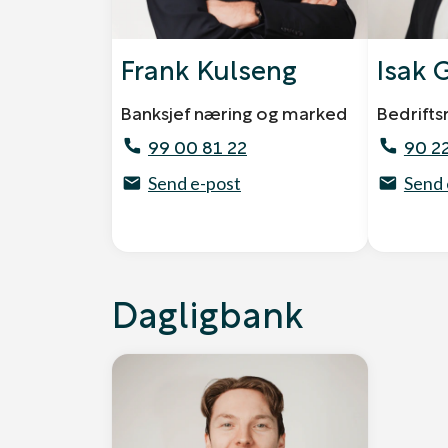
Frank Kulseng
Isak 
Banksjef næring og marked
Bedrifts
99 00 81 22
90 22
Send e-post
Send 
Dagligbank