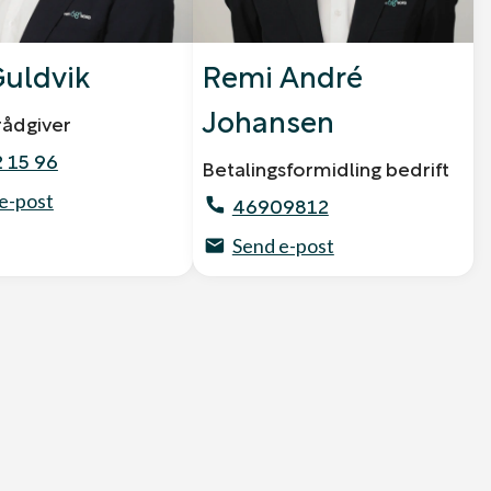
Guldvik
Remi André
Johansen
rådgiver
 15 96
Betalingsformidling bedrift
e-post
46909812
Send e-post