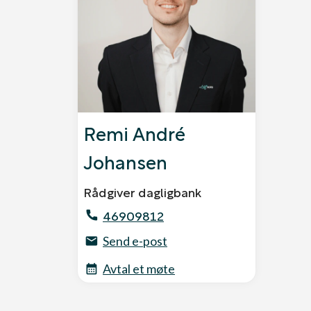
Remi André
Johansen
Rådgiver dagligbank
46909812
Send e-post
Avtal et møte