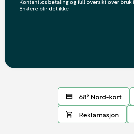
Kontantløs betaling og full oversikt over bruk
Enklere blir det ikke
68° Nord-kort
credit_card
Reklamasjon
shopping_cart