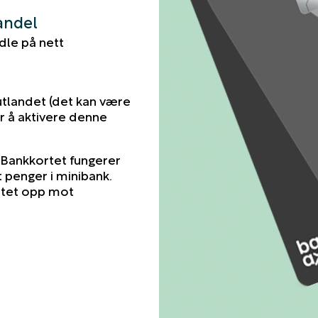
andel
ndle på nett
utlandet (det kan være
r å aktivere denne
. Bankkortet fungerer
 ut penger i minibank.
ttet opp mot