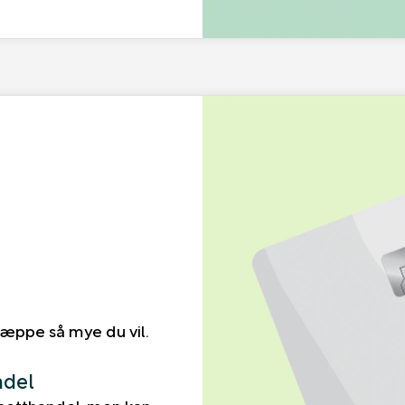
æppe så mye du vil.
ndel
 netthandel, men kan