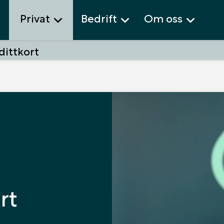
Privat
Bedrift
Om oss
dittkort
rt