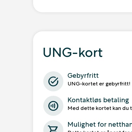
UNG-kort
Gebyrfritt
task_alt
UNG-kortet er gebyrfritt!
Kontaktløs betaling
contactless
Med dette kortet kan du t
Mulighet for nettha
shopping_cart
Dette kortet er åpent for