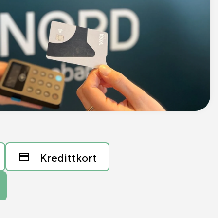
Kredittkort
credit_card