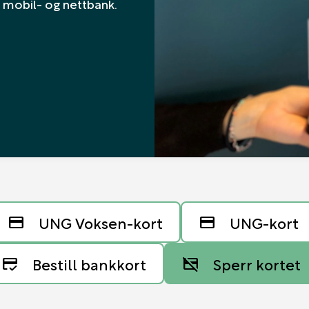
 i mobil- og nettbank.
UNG Voksen-kort
UNG-kort
credit_card
credit_card
Bestill bankkort
Sperr kortet
credit_score
credit_card_off