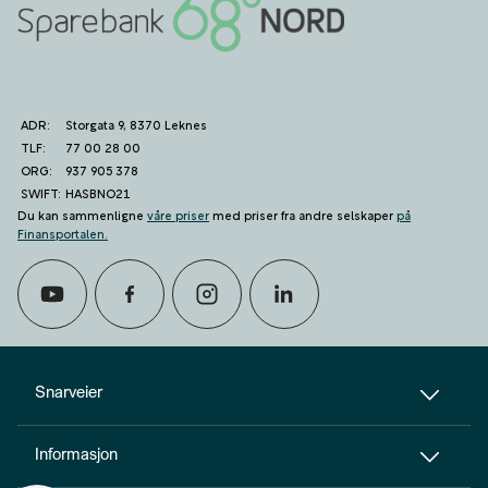
ADR:
Storgata 9, 8370 Leknes
TLF:
77 00 28 00
ORG:
937 905 378
SWIFT:
HASBNO21
Du kan sammenligne
våre priser
med priser fra andre selskaper
på
Finansportalen
.
calendar_month
Avtal møte
Snarveier
Informasjon
perm_phone_msg
Kontakt oss
Til toppen