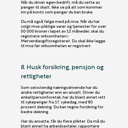
Når du driver egen bedrift, må du sette av
penger til skatt. Ikke se på alt som kommer
inn på konto som penger du kan bruke.
Du må også følge med på mva. Når du har
solgt mva-pliktige varer og tjenester for over
50 000 kroner i løpet av 12 måneder, skal du
registrere virksomheten i
Merverdiavgiftsregisteret. Du skal ikke legge
til mva før virksomheten er registrert.
8. Husk forsikring, pensjon og
rettigheter
Som selvstendig næringsdrivende har du
andre rettigheter enn en ansatt. Driver du
enkeltpersonforetak, har du blant annet rett
til sykepenger fra 17. sykedag, med 80
prosent dekning. Du kan tegne forsikring for
bedre dekning.
Har du ansatte, får du flere plikter. Da må du
blant annet ha arbeidsavtaler, rapportere