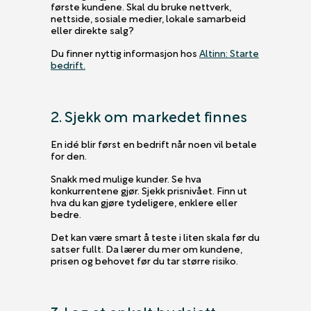
første kundene. Skal du bruke nettverk,
nettside, sosiale medier, lokale samarbeid
eller direkte salg?
Du finner nyttig informasjon hos
Altinn: Starte
bedrift.
2. Sjekk om markedet finnes
En idé blir først en bedrift når noen vil betale
for den.
Snakk med mulige kunder. Se hva
konkurrentene gjør. Sjekk prisnivået. Finn ut
hva du kan gjøre tydeligere, enklere eller
bedre.
Det kan være smart å teste i liten skala før du
satser fullt. Da lærer du mer om kundene,
prisen og behovet før du tar større risiko.
3. Lag et enkelt budsjett