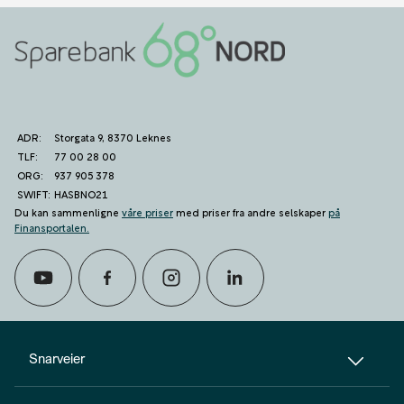
ADR:
Storgata 9, 8370 Leknes
TLF:
77 00 28 00
ORG:
937 905 378
SWIFT:
HASBNO21
Du kan sammenligne
våre priser
med priser fra andre selskaper
på
Finansportalen
.
calendar_month
Avtal møte
Snarveier