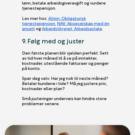
lønn, betale arbeidsgiveravgift og vurdere
tjenestepensjon.
Les mer hos:
Altinn: Obligatorisk
tjenestepensjon
,
NAV: Aksjeselskap med én
ansatt
og
Arbeidstilsynet: Arbeidsavtale
.
9. Følg med og juster
Den første planen blir sjelden perfekt. Sett
av tid hver måned til å se på inntekter,
kostnader, utestående fakturaer og penger
på konto.
Spør deg selv: Har jeg nok til neste måned?
Betaler kundene i tide? Må jeg justere pris,
kostnader eller plan?
Små justeringer underveis kan hindre store
problemer senere.