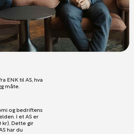
fra ENK til AS, hva
gg måte.
omi og bedriftens
elden. I et AS er
kr). Dette gir
 AS har du