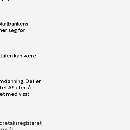
Lokalbankens
ner seg for
italen kan være
omdanning. Det er
tet AS uten å
et med visst
Foretaksregisteret
amme år