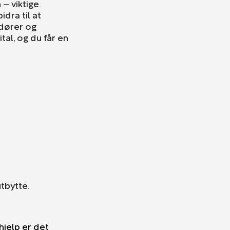
– viktige
dra til at
ndører og
tal, og du får en
utbytte.
hjelp er det