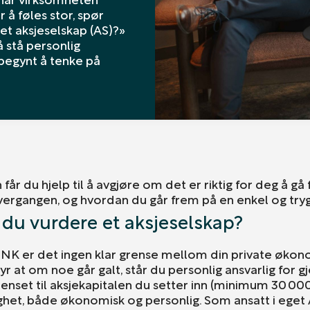
 å føles stor, spør
et aksjeselskap (AS)?»
å stå personlig
 begynt å tenke på
får du hjelp til å avgjøre om det er riktig for deg å gå 
vergangen, og hvordan du går frem på en enkel og try
 du vurdere et aksjeselskap?
ENK er det ingen klar grense mellom din private økon
 at om noe går galt, står du personlig ansvarlig for gj
enset til aksjekapitalen du setter inn (minimum 30 000 
gghet, både økonomisk og personlig. Som ansatt i eget