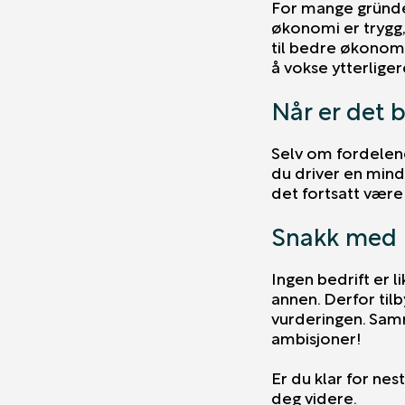
For mange gründere
økonomi er trygg,
til bedre økonomis
å vokse ytterliger
Når er det b
Selv om fordelene 
du driver en mind
det fortsatt vær
Snakk med 
Ingen bedrift er l
annen. Derfor til
vurderingen. Samm
ambisjoner!
Er du klar for nes
deg videre.