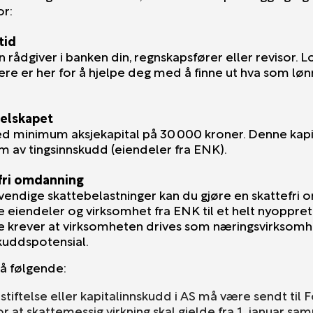
or:
tid
 rådgiver i banken din, regnskapsfører eller revisor. 
ere er her for å hjelpe deg med å finne ut hva som løn
selskapet
med minimum aksjekapital på 30 000 kroner. Denne kap
rm av tingsinnskudd (eiendeler fra ENK).
efri omdanning
endige skattebelastninger kan du gjøre en skattefri 
e eiendeler og virksomhet fra ENK til et helt nyoppret
te krever at virksomheten drives som næringsvirksomh
uddspotensial.
å følgende:
tiftelse eller kapitalinnskudd i AS må være sendt til 
 for at skattemessig virkning skal gjelde fra 1. januar s