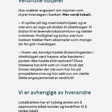
Hun snakker engasjert om visjonen som
styrer hverdagen i banken:
Mer verdi lokalt.
– Vi spiller på lag med lokalmiljøet, og er
mer enn en logo på drakta til idrettslaget. Vi
bidrar til et levende lokalsamfunn og støtter
initiativer, frivillighet og kultur, sier hun.
Isaksen trekker frem eksempler som mange
tar for gitt i hverdagen.
– Hvem vet, kanskje hadde årskontingenten i
idrettslaget vært høyere, eller benkene i
parken ikke hadde blitt realisert? Disse
tiltakene har blitt satt ut i livet fordi det
finnes ildsjeler der ute som har tro på
prosjektene sine og har søkt oss om støtte.
Dette engasjementet er verdifullt.
Vi er avhengige av hverandre
Lokalbanken har et tydelig ønske om å
oppmuntre både kunder og bedrifter til å
tenke lokalt.