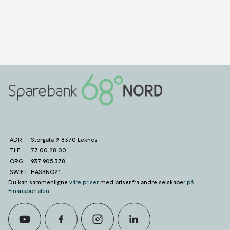
ADR:
Storgata 9, 8370 Leknes
TLF:
77 00 28 00
ORG:
937 905 378
SWIFT:
HASBNO21
Du kan sammenligne
våre priser
med priser fra andre selskaper
på
Finansportalen
.