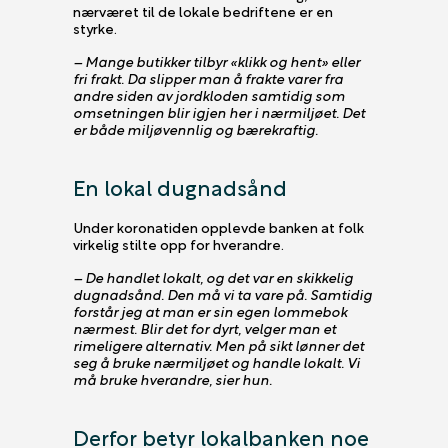
nærværet til de lokale bedriftene er en
styrke.
– Mange butikker tilbyr «klikk og hent» eller
fri frakt. Da slipper man å frakte varer fra
andre siden av jordkloden samtidig som
omsetningen blir igjen her i nærmiljøet. Det
er både miljøvennlig og bærekraftig.
En lokal dugnadsånd
Under koronatiden opplevde banken at folk
virkelig stilte opp for hverandre.
– De handlet lokalt, og det var en skikkelig
dugnadsånd. Den må vi ta vare på. Samtidig
forstår jeg at man er sin egen lommebok
nærmest. Blir det for dyrt, velger man et
rimeligere alternativ. Men på sikt lønner det
seg å bruke nærmiljøet og handle lokalt. Vi
må bruke hverandre, sier hun.
Derfor betyr lokalbanken noe