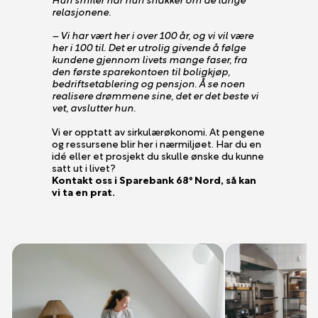
relasjonene.
– Vi har vært her i over 100 år, og vi vil være
her i 100 til. Det er utrolig givende å følge
kundene gjennom livets mange faser, fra
den første sparekontoen til boligkjøp,
bedriftsetablering og pensjon. Å se noen
realisere drømmene sine, det er det beste vi
vet, avslutter hun.
Vi er opptatt av sirkulærøkonomi. At pengene
og ressursene blir her i nærmiljøet. Har du en
idé eller et prosjekt du skulle ønske du kunne
satt ut i livet?
Kontakt oss i Sparebank 68° Nord, så kan
vi ta en prat.