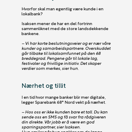
Hvorfor skal man egentlig være kunde i en
lokalbank?
Isaksen mener de har en del fortrinn
sammenliknet med de store landsdekkende
bankene.
– Vi har korte beslutningsveier og er nær våre
kunder og samarbeidspartnere. Overskuddet
går tilbake til lokalsamfunnet på den 68
breddegrad. Pengene går til lokale lag,
festivaler og frivillige initiativ. Det skaper
verdier som merkes, sier hun.
Nærhet og tillit
I en tid hvor mange banker blir mer digitale,
legger Sparebank 68° Nord vekt på nærhet.
– Hos oss er ikke kunden bare et tall. Du kan
sende oss en SMS og få svar fra rådgiveren
din direkte. Vår jobb er å være en god
sparringspartner, sier Isaksen.
Hun smiler når hun snakker om de lange