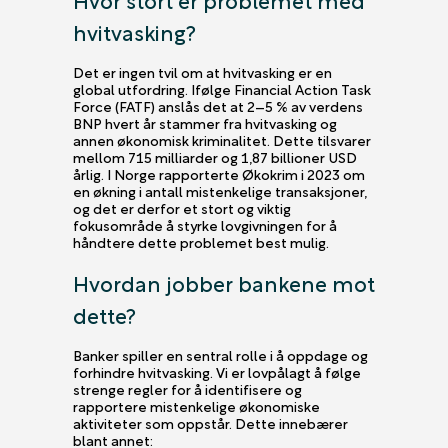
hvitvasking?
Det er ingen tvil om at hvitvasking er en
global utfordring. Ifølge Financial Action Task
Force (FATF) anslås det at 2–5 % av verdens
BNP hvert år stammer fra hvitvasking og
annen økonomisk kriminalitet. Dette tilsvarer
mellom 715 milliarder og 1,87 billioner USD
årlig. I Norge rapporterte Økokrim i 2023 om
en økning i antall mistenkelige transaksjoner,
og det er derfor et stort og viktig
fokusområde å styrke lovgivningen for å
håndtere dette problemet best mulig.
Hvordan jobber bankene mot
dette?
Banker spiller en sentral rolle i å oppdage og
forhindre hvitvasking. Vi er lovpålagt å følge
strenge regler for å identifisere og
rapportere mistenkelige økonomiske
aktiviteter som oppstår. Dette innebærer
blant annet: