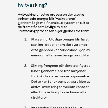
hvitvasking?
Hvitvasking er selve prosessen der ulovlig
innhentede penger blir "vasket rene”
gjennom legitime finansielle systemer, slik at
de fremstår som lovlige midler.
Hvitvaskingsprosessen skjer gjerne i tre trinn:
Plassering: Ulovlige penger blir først
satt inn i det økonomiske systemet,
ofte gjennom kontoinnskudd, kjøp av
eiendom eller investeringsprodukter.
Sjikting: Pengene blir deretter flyttet
rundt gjennom flere transaksjoner
for å skjule deres sanne opprinnelse.
Dette kan for eksempel være kjøp av
aktiva, overføringer mellom kontoer
eller bruk av komplekse finansielle
strukturer.
Integrering: Pengene blir til slutt