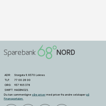
ADR:
Storgata 9, 8370 Leknes
TLF:
77 00 28 00
ORG:
937 905 378
SWIFT:
HASBNO21
Du kan sammenligne
våre priser
med priser fra andre selskaper
på
Finansportalen
.