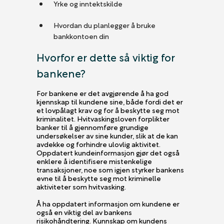
Yrke og inntektskilde
Hvordan du planlegger å bruke
bankkontoen din
Hvorfor er dette så viktig for
bankene?
For bankene er det avgjørende å ha god
kjennskap til kundene sine, både fordi det er
et lovpålagt krav og for å beskytte seg mot
kriminalitet. Hvitvaskingsloven forplikter
banker til å gjennomføre grundige
undersøkelser av sine kunder, slik at de kan
avdekke og forhindre ulovlig aktivitet.
Oppdatert kundeinformasjon gjør det også
enklere å identifisere mistenkelige
transaksjoner, noe som igjen styrker bankens
evne til å beskytte seg mot kriminelle
aktiviteter som hvitvasking.
Å ha oppdatert informasjon om kundene er
også en viktig del av bankens
risikohåndtering. Kunnskap om kundens