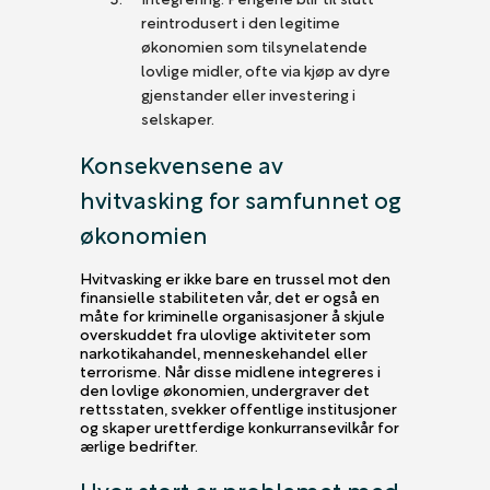
reintrodusert i den legitime
økonomien som tilsynelatende
lovlige midler, ofte via kjøp av dyre
gjenstander eller investering i
selskaper.
Konsekvensene av
hvitvasking for samfunnet og
økonomien
Hvitvasking er ikke bare en trussel mot den
finansielle stabiliteten vår, det er også en
måte for kriminelle organisasjoner å skjule
overskuddet fra ulovlige aktiviteter som
narkotikahandel, menneskehandel eller
terrorisme. Når disse midlene integreres i
den lovlige økonomien, undergraver det
rettsstaten, svekker offentlige institusjoner
og skaper urettferdige konkurransevilkår for
ærlige bedrifter.
Hvor stort er problemet med