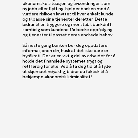
økonomiske situasjon og livsendringer, som
ny jobb eller flytting, hjelper banken med å
vurdere risikoen knyttet til hver enkelt kunde
og tilpasse sine tjenester deretter. Dette
bidrar til en tryggere og mer stabil bankdrift,
samtidig som kundene får bedre oppfølging
og tjenester tilpasset deres endrede behov.
Så neste gang banken ber deg oppdatere
informasjonen din, husk at det ikke bare er
byråkrati. Det er en viktig del av arbeidet for å
holde det finansielle systemet trygt og
rettferdig for alle. Ved å ta deg tid til å fylle
ut skjemaet nøyaktig, bidrar du faktisk til å
bekjempe økonomisk kriminalitet!