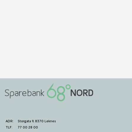
ADR:
Storgata 9, 8370 Leknes
TLF:
77 00 28 00