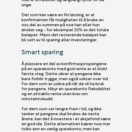
unge.
Det som kan være en fin løsning, er at
konfirmanten får muligheten til å bruke en
viss del av summen på noe han eller hun
ønsker seg - for eksempel 10% av det totale
beløpet. Mens det resterende beløpet kan
bli satt av til sparing eller investeringer.
Smart sparing
Å plassere en del av konfirmasjonspengene
på en sparekonto med god rente er et klokt
første steg. Dette sikrer at pengene ikke
bare forblir trygge, men også vokser over tid.
For dem som er usikre på når de vil ha bruk
for pengene, tilbyr en sparekonto fleksibilitet
og en attraktiv rente uten krav om
minsteinnskudd.
For dem som ser lengre fram i tid, og ikke
tenker at pengene skal brukes de neste
årene, kan det å investere i et aksjefond være
en god ide. Dette alternativet bærer noe mer
risiko enn en vanlig sparekonto, men kan