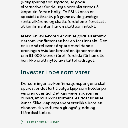
(Boligsparing for ungdom) er gode
alternativer for de unge som sikter mot å
kjøpe sin første bolig. En BSU-konto er
spesielt attraktiv på grunn av de gunstige
rentevilkårene og skattefordelene, forutsatt
at konfirmanten har en skattbar inntekt.
Merk
: En BSU-konto er kun et godt alternativ
dersom konfirmanten har en fast inntekt. Det
er ikke så relevant å spare med denne
ordningen hvis konfirmanten tjener mindre
enn 81.000 kroner i året, fordi da får han eller
hun ikke dratt nytte av skattefradraget.
Invester i noe som varer
Dersom ingen av konfirmasjonspengene skal
spares, er det lurt å velge kjøp som holder på
verdien over tid. Det kan være slik som en
bunad, et musikkinstrument, et flott ur eller
kunst. Slike kjøp representerer ikke bare en
økonomisk verdi, men gir også glede og
tilfredsstillelse.
Les mer om BSU her