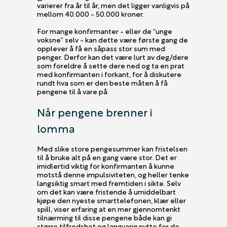
varierer fra år til år, men det ligger vanligvis på
mellom 40.000 - 50.000 kroner.
For mange konfirmanter - eller de “unge
voksne” selv - kan dette være første gang de
opplever å få en såpass stor sum med
penger. Derfor kan det være lurt av deg/dere
som foreldre å sette dere ned og ta en prat
med konfirmanten i forkant, for å diskutere
rundt hva som er den beste måten å få
pengene til å vare på.
Når pengene brenner i
lomma
Med slike store pengesummer kan fristelsen
til å bruke alt på en gang være stor. Det er
imidlertid viktig for konfirmanten å kunne
motstå denne impulsiviteten, og heller tenke
langsiktig smart med fremtiden i sikte. Selv
om det kan være fristende å umiddelbart
kjøpe den nyeste smarttelefonen, klær eller
spill, viser erfaring at en mer gjennomtenkt
tilnærming til disse pengene både kan gi
større tilfredshet og langvarig nytte for de