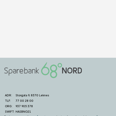
ADR:
Storgata 9, 8370 Leknes
TLF:
77 00 28 00
ORG:
937 905 378
SWIFT:
HASBNO21