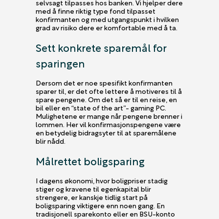
selvsagt tilpasses hos banken. Vi hjelper dere
med å finne riktig type fond tilpasset
konfirmanten og med utgangspunkt i hvilken
grad av risiko dere er komfortable med å ta.
Sett konkrete sparemål for
sparingen
Dersom det er noe spesifikt konfirmanten
sparer til, er det ofte lettere å motiveres til å
spare pengene. Om det så er til en reise, en
bil eller en “state of the art”- gaming PC.
Mulighetene er mange når pengene brenner i
lommen. Her vil konfirmasjonspengene være
en betydelig bidragsyter til at sparemålene
blir nådd.
Målrettet boligsparing
I dagens økonomi, hvor boligpriser stadig
stiger og kravene til egenkapital blir
strengere, er kanskje tidlig start på
boligsparing viktigere enn noen gang. En
tradisjonell sparekonto eller en BSU-konto