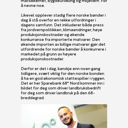
matsikkerhet, bygdeutvikling og miljøvern. For
å nevne noe.
Likevel opplever stadig flere norske bønder i
dag å stå overfor en rekke utfordringer i
dagens samfunn. Det inkluderer både press
fra jordvernpolitikken, klimaendringer, høye
produksjonskostnader og økende
konkurranse fra importerte matvarer. Den
økende importen av billige matvarer gjør det
utfordrende for norske bønder å konkurrere i
markedet på grunn av høyere
produksjonskostnader.
Derfor er det i dag, kanskje enn noen gang
tidligere, svært viktig for den norske bonden
å ha en god økonomisk støttespiller i ryggen.
Det er her Sparebank 68° Nord kommer inn i
bildet for deg som driver landbruksbedrift
for deg som driver landbruk på den 68-
breddegrad.