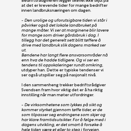
at det er krevende tider for mange bedrifter
innen landbruksnæringen om dagen.
-
Den urolige og uforutsigbare tiden vi står i
påvirker også det lokale landbruket på
mange måter. Vi ser at marginene blir lavere
for mange som driver gårdsbruk i dag. I
tillegg har det generelt sett blitt tøffere å
drive med landbruk slik dagens marked ser
ut.
Bøndene har langt flere ansvarsområder nå
enn hva de hadde tidligere. Og vi ser en
tendens til oppskaleringer rundt omkring
,
utdyper han. Dette er typiske tendenser vi
ser også utspiller seg på nasjonalt nivå.
I den sammenheng trekker bedriftsrådgiver
Svendsen fram hvor viktig det er å ha riktig
innstilling når man møter utfordringer.
-
De virksomhetene som lykkes på sikt og
kommer styrket gjennom tøffe tider, er de
som tilpasser seg endringene som skjer og
har klare framtidsutsikter. For å følge med i
dagens utvikling, er det smart å forsøke å
hele tiden være et eller to steg i forveien
,