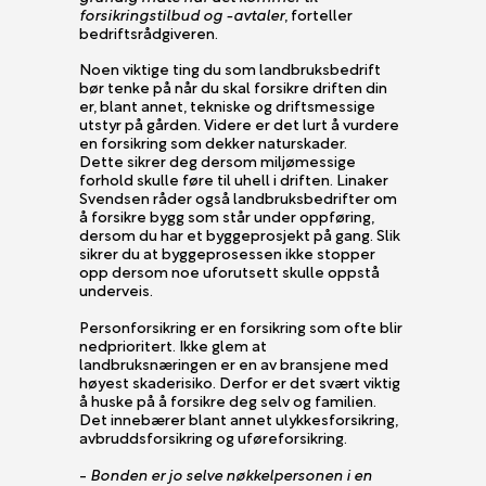
forsikringstilbud og -avtaler
, forteller
bedriftsrådgiveren.
Noen viktige ting du som landbruksbedrift
bør tenke på når du skal forsikre driften din
er, blant annet, tekniske og driftsmessige
utstyr på gården. Videre er det lurt å vurdere
en forsikring som dekker naturskader.
Dette sikrer deg dersom miljømessige
forhold skulle føre til uhell i driften. Linaker
Svendsen råder også landbruksbedrifter om
å forsikre bygg som står under oppføring,
dersom du har et byggeprosjekt på gang. Slik
sikrer du at byggeprosessen ikke stopper
opp dersom noe uforutsett skulle oppstå
underveis.
Personforsikring er en forsikring som ofte blir
nedprioritert. Ikke glem at
landbruksnæringen er en av bransjene med
høyest skaderisiko. Derfor er det svært viktig
å huske på å forsikre deg selv og familien.
Det innebærer blant annet ulykkesforsikring,
avbruddsforsikring og uføreforsikring.
-
Bonden er jo selve nøkkelpersonen i en