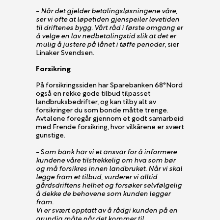
-
Når det gjelder betalingsløsningene våre,
ser vi ofte at løpetiden gjenspeiler levetiden
til driftenes bygg. Vårt råd i første omgang er
å velge en lav nedbetalingstid slik at det er
mulig å justere på lånet i tøffe perioder
, sier
Linaker Svendsen.
Forsikring
På forsikringssiden har Sparebanken 68°Nord
også en rekke gode tilbud tilpasset
landbruksbedrifter, og kan tilby alt av
forsikringer du som bonde måtte trenge.
Avtalene foregår gjennom et godt samarbeid
med Frende forsikring, hvor vilkårene er svært
gunstige.
- S
om bank har vi et ansvar for å informere
kundene våre tilstrekkelig om hva som bør
og må forsikres innen landbruket. Når vi skal
legge fram et tilbud, vurderer vi alltid
gårdsdriftens helhet og forsøker selvfølgelig
å dekke de behovene som kunden legger
fram.
Vi er svært opptatt av å rådgi kunden på en
grundig måte når det kommer til