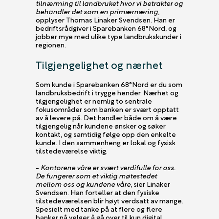
tilnærming til landbruket hvor vi betrakter og
behandler det som en primærnæring
,
opplyser Thomas Linaker Svendsen. Han er
bedriftsrådgiver i Sparebanken 68°Nord, og
jobber mye med ulike type landbrukskunder i
regionen.
Tilgjengelighet og nærhet
Som kunde i Sparebanken 68°Nord er du som
landbruksbedrift i trygge hender. Nærhet og
tilgjengelighet er nemlig to sentrale
fokusområder som banken er svært opptatt
av å levere på. Det handler både om å være
tilgjengelig når kundene ønsker og søker
kontakt, og samtidig følge opp den enkelte
kunde. I den sammenheng er lokal og fysisk
tilstedeværelse viktig.
-
Kontorene våre er svært verdifulle for oss.
De fungerer som et viktig møtestedet
mellom oss og kundene våre
, sier Linaker
Svendsen. Han forteller at den fysiske
tilstedeværelsen blir høyt verdsatt av mange.
Spesielt med tanke på at flere og flere
banker nå velger å gå over til kun digital