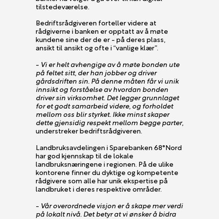
tilstedeværelse.
Bedriftsrådgiveren forteller videre at
rådgiverne i banken er opptatt av å møte
kundene sine der de er - på deres plass,
ansikt til ansikt og ofte i “vanlige klær”.
-
Vi er helt avhengige av å møte bonden ute
på feltet sitt, der han jobber og driver
gårdsdriften sin. På denne måten får vi unik
innsikt og forståelse av hvordan bonden
driver sin virksomhet. Det legger grunnlaget
for et godt samarbeid videre, og forholdet
mellom oss blir styrket. Ikke minst skaper
dette gjensidig respekt mellom begge parter
,
understreker bedriftsrådgiveren.
Landbruksavdelingen i Sparebanken 68°Nord
har god kjennskap til de lokale
landbruksnæringene i regionen. På de ulike
kontorene finner du dyktige og kompetente
rådgivere som alle har unik ekspertise på
landbruket i deres respektive områder.
-
Vår overordnede visjon er å skape mer verdi
på lokalt nivå. Det betyr at vi ønsker å bidra