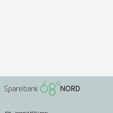
ADR:
Storgata 9, 8370 Leknes