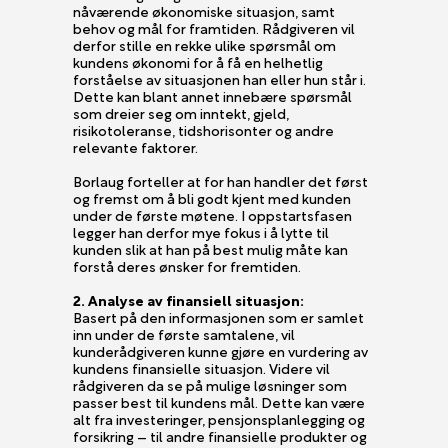
nåværende økonomiske situasjon, samt
behov og mål for framtiden. Rådgiveren vil
derfor stille en rekke ulike spørsmål om
kundens økonomi for å få en helhetlig
forståelse av situasjonen han eller hun står i.
Dette kan blant annet innebære spørsmål
som dreier seg om inntekt, gjeld,
risikotoleranse, tidshorisonter og andre
relevante faktorer.
Borlaug forteller at for han handler det først
og fremst om å bli godt kjent med kunden
under de første møtene. I oppstartsfasen
legger han derfor mye fokus i å lytte til
kunden slik at han på best mulig måte kan
forstå deres ønsker for fremtiden.
2. Analyse av finansiell situasjon:
Basert på den informasjonen som er samlet
inn under de første samtalene, vil
kunderådgiveren kunne gjøre en vurdering av
kundens finansielle situasjon. Videre vil
rådgiveren da se på mulige løsninger som
passer best til kundens mål. Dette kan være
alt fra investeringer, pensjonsplanlegging og
forsikring – til andre finansielle produkter og