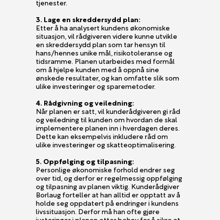
tjenester.
3. Lage en skreddersydd plan:
Etter å ha analysert kundens økonomiske
situasjon, vil rådgiveren videre kunne utvikle
en skreddersydd plan som tar hensyn til
hans/hennes unike mål, risikotoleranse og
tidsramme. Planen utarbeides med formål
om å hjelpe kunden med å oppnå sine
ønskede resultater, og kan omfatte slik som
ulike investeringer og sparemetoder.
4. Rådgivning og veiledning:
Når planen er satt, vil kunderådgiveren gi råd
og veiledning til kunden om hvordan de skal
implementere planen inn i hverdagen deres.
Dette kan eksempelvis inkludere råd om
ulike investeringer og skatteoptimalisering.
5. Oppfølging og tilpasning:
Personlige økonomiske forhold endrer seg
over tid, og derfor er regelmessig oppfølging
og tilpasning av planen viktig. Kunderådgiver
Borlaug forteller at han alltid er opptatt av å
holde seg oppdatert på endringer i kundens
livssituasjon. Derfor må han ofte gjøre
justeringer i planen etter behov for å sikre at