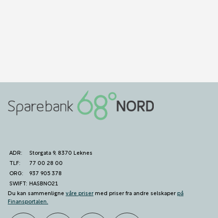
ADR:
Storgata 9, 8370 Leknes
TLF:
77 00 28 00
ORG:
937 905 378
SWIFT:
HASBNO21
Du kan sammenligne
våre priser
med priser fra andre selskaper
på
Finansportalen
.