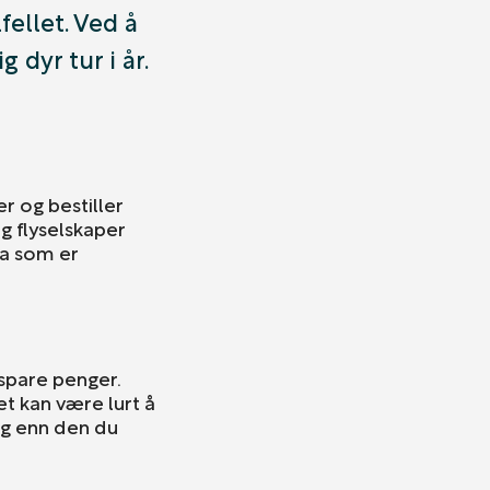
fellet. Ved å
 dyr tur i år.
er og bestiller
og flyselskaper
hva som er
spare penger.
et kan være lurt å
dag enn den du