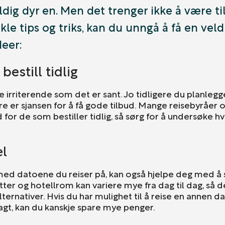
ldig dyr en. Men det trenger ikke å være til
le tips og triks, kan du unngå å få en veldig
deer:
bestill tidlig
ke irriterende som det er sant. Jo tidligere du planlegg
re er sjansen for å få gode tilbud. Mange reisebyråer 
ud for de som bestiller tidlig, så sørg for å undersøke 
el
med datoene du reiser på, kan også hjelpe deg med å 
etter og hotellrom kan variere mye fra dag til dag, så d
ternativer. Hvis du har mulighet til å reise en annen 
agt, kan du kanskje spare mye penger.