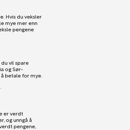
e. Hvis du veksler
ale mye mer enn
veksle pengene
du vil spare
ia og Sør-
n å betale for mye.
.
e er verdt
er, og unngå å
r verdt pengene,