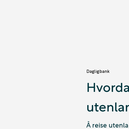
Dagligbank
Hvorda
utenlan
Å reise utenl