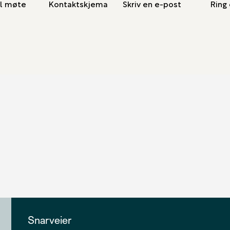
l møte
Kontaktskjema
Skriv en e-post
Ring 
Snarveier