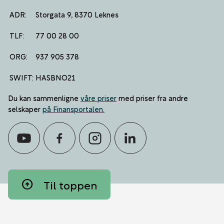
ADR:
Storgata 9, 8370 Leknes
TLF:
77 00 28 00
ORG:
937 905 378
SWIFT:
HASBNO21
Du kan sammenligne
våre priser
med priser fra andre
selskaper
på Finansportalen
.
arrow_circle_up
Til toppen