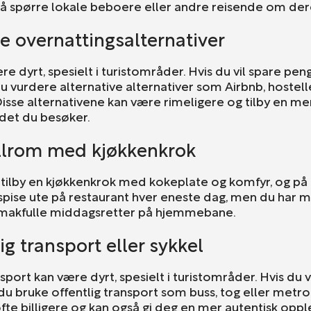
 å spørre lokale beboere eller andre reisende om dere
ge overnattingsalternativer
e dyrt, spesielt i turistområder. Hvis du vil spare pen
u vurdere alternative alternativer som Airbnb, hostelle
isse alternativene kan være rimeligere og tilby en me
det du besøker.
ellrom med kjøkkenkrok
 tilby en kjøkkenkrok med kokeplate og komfyr, og p
 spise ute på restaurant hver eneste dag, men du har mu
makfulle middagsretter på hjemmebane.
ig transport eller sykkel
nsport kan være dyrt, spesielt i turistområder. Hvis du 
du bruke offentlig transport som buss, tog eller metro
ofte billigere og kan også gi deg en mer autentisk oppl