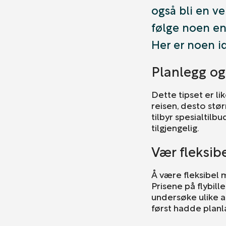
også bli en ve
følge noen enk
Her er noen i
Planlegg og 
Dette tipset er li
reisen, desto stør
tilbyr spesialtilb
tilgjengelig.
Vær fleksib
Å være fleksibel 
Prisene på flybill
undersøke ulike al
først hadde planl