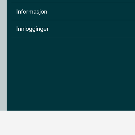
Informasjon
Innlogginger
calendar_month
Avtal møte