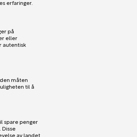
s erfaringer.
ger på
r eller
r autentisk
å den måten
ligheten til å
vil spare penger
. Disse
evelse av landet