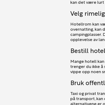
kan det være lurt
Velg rimeli
Hotellrom kan vær
overnatting, kan d
campingplasser. D
opplevelse av lan
Bestill hot
Mange hotell kan
trenger du ikke å
vippe opp noen s
Bruk offentl
Taxi og privat tra
på transport, kan 
alternativene er 