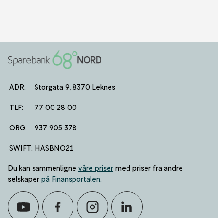
ADR:
Storgata 9, 8370 Leknes
TLF:
77 00 28 00
ORG:
937 905 378
SWIFT:
HASBNO21
Du kan sammenligne
våre priser
med priser fra andre
selskaper
på Finansportalen
.