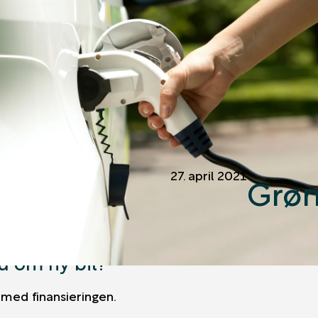
27. april 2021
Grøn
 om ny bil?
 med finansieringen.