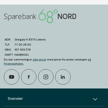
ADR:
Storgata 9, 8370 Leknes
TLF:
77 00 28 00
ORG:
937 905 378
SWIFT:
HASBNO21
Du kan sammenligne
våre priser
med priser fra andre selskaper
på
Finansportalen
.
calendar_month
Avtal møte
Snarveier