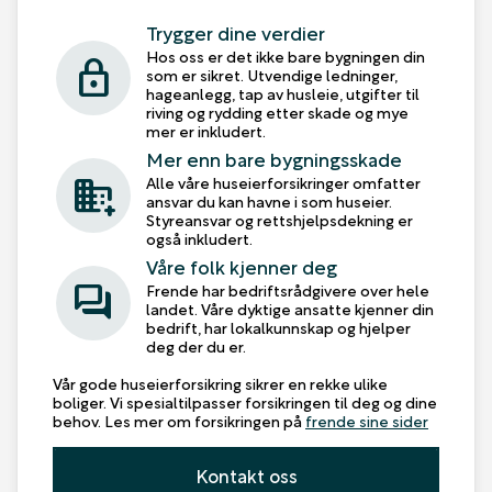
Trygger dine verdier
Hos oss er det ikke bare bygningen din
lock
som er sikret. Utvendige ledninger,
hageanlegg, tap av husleie, utgifter til
riving og rydding etter skade og mye
mer er inkludert.
Mer enn bare bygningsskade
domain_add
Alle våre huseierforsikringer omfatter
ansvar du kan havne i som huseier.
Styreansvar og rettshjelpsdekning er
også inkludert.
Våre folk kjenner deg
forum
Frende har bedriftsrådgivere over hele
landet. Våre dyktige ansatte kjenner din
bedrift, har lokalkunnskap og hjelper
deg der du er.
Vår gode huseierforsikring sikrer en rekke ulike
boliger. Vi spesialtilpasser forsikringen til deg og dine
behov. Les mer om forsikringen på
frende sine sider
Kontakt oss