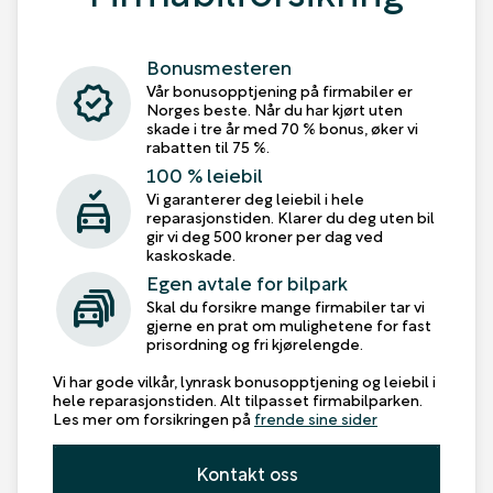
Bonusmesteren
verified
Vår bonusopptjening på firmabiler er
Norges beste. Når du har kjørt uten
skade i tre år med 70 % bonus, øker vi
rabatten til 75 %.
100 % leiebil
no_crash
Vi garanterer deg leiebil i hele
reparasjonstiden. Klarer du deg uten bil
gir vi deg 500 kroner per dag ved
kaskoskade.
Egen avtale for bilpark
traffic_jam
Skal du forsikre mange firmabiler tar vi
gjerne en prat om mulighetene for fast
prisordning og fri kjørelengde.
Vi har gode vilkår, lynrask bonusopptjening og leiebil i
hele reparasjonstiden. Alt tilpasset firmabilparken.
Les mer om forsikringen på
frende sine sider
Kontakt oss