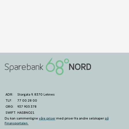
ADR:
Storgata 9, 8370 Leknes
TLF:
77 00 28 00
ORG:
937 905 378
SWIFT:
HASBNO21
Du kan sammenligne
våre priser
med priser fra andre selskaper
på
Finansportalen
.