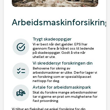
Arbeidsmaskinforsikring
Trygt skadeoppgjør
task_alt
Vi er best når det gjelder. EPSI har
gjennom flere år kåret oss til ledende
på skadeoppgjør. Godt å vite når
uhellet er ute.
Vi skreddersyr forsikringen din
checklist
Behovene for sikring av
arbeidsmaskiner er ulike. Derfor lager vi
en forsikring som er spesialtilpasset
nettopp for deg.
Avtale for arbeidsmaskinpark
front_loader
Skal du forsikre mange arbeidsmaskiner
tar vi gjerne en prat om mulighetene for
fast prisordning.
Vi tilbyr en fleksibel og enkel forsikring for din