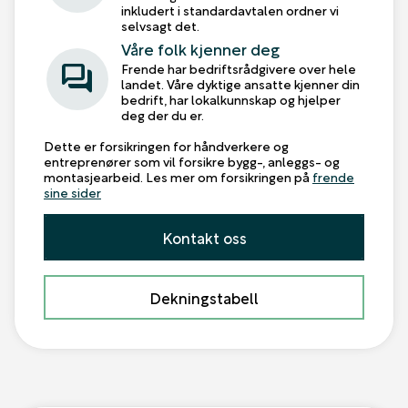
inkludert i standardavtalen ordner vi
selvsagt det.
Våre folk kjenner deg
forum
Frende har bedriftsrådgivere over hele
landet. Våre dyktige ansatte kjenner din
bedrift, har lokalkunnskap og hjelper
deg der du er.
Dette er forsikringen for håndverkere og
entreprenører som vil forsikre bygg-, anleggs- og
montasjearbeid. Les mer om forsikringen på
frende
sine sider
Kontakt oss
Dekningstabell