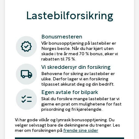
Lastebilforsikring
Bonusmesteren
verified
Vår bonusopptjening på lastebiler er
Norges beste. Når du har kjørt uten
skade i tre år med 70 % bonus, øker vi
rabatten til 75 %.
Vi skreddersyr din forsikring
local_shipping
Behovene for sikring av lastebiler er
ulike. Derfor lager vi en forsikring
tilpasset akkurat deg og din bedrift.
Egen avtale for bilpark
checklist
Skal du forsikre mange lastebiler tar vi
gjerne en prat om mulighetene for fast
prisordning og fri kjørelengde.
Vi har gode vilkår og lynrask bonusopptjening. Du
velger selvsagt bare de dekningene du trenger. Les
mer om forsikringen på
frende sine sider