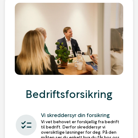
Bedriftsforsikring
Vi skreddersyr din forsikring
checklist
Vi vet behovet er forskjellig fra bedrift
til bedrift. Derfor skreddersyr vi
oversiktlige løsninger for deg. På den
måten ser du enkelt hva du får hos oss.