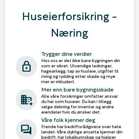
Huseierforsikring -
Næring
Trygger dine verdier
Hos oss er det ikke bare bygningen din
lock
som er sikret. Utvendige ledninger,
hageanlegg, tap av husleie, utgifter til
riving og rydding etter skade og mye
mer er inkludert.
Mer enn bare bygningsskade
domain_add
Alle våre forsikringer omfatter ansvar
du har som huseier. Du kan i tillegg
velge dekning for inventar og andre
eiendeler hvis du ønsker det.
Våre folk kjenner deg
forum
Frende har bedriftsrådgivere over hele
landet. Våre dyktige ansatte kjenner din
bedrift, har lokalkunnskap og hjelper