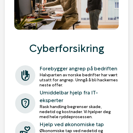
Cyberforsikring
Forebygger angrep på bedriften
front_hand
Halvparten av norske bedrifter har vært
utsatt for angrep. Unngå å bli hackernes
neste offer.
Umiddelbar hjelp fra IT-
eksperter
shield_question
Rask handling begrenser skade,
nedetid og kostnader. Vi hjelper deg
med hele ryddeprosessen.
Hjelp ved økonomiske tap
volunteer_activism
Økonomiske tap ved nedetid og