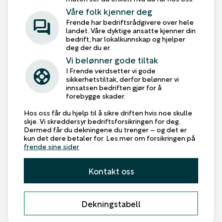
Våre folk kjenner deg
forum
Frende har bedriftsrådgivere over hele
landet. Våre dyktige ansatte kjenner din
bedrift, har lokalkunnskap og hjelper
deg der du er.
Vi belønner gode tiltak
support
I Frende verdsetter vi gode
sikkerhetstiltak, derfor belønner vi
innsatsen bedriften gjør for å
forebygge skader.
Hos oss får du hjelp til å sikre driften hvis noe skulle
skje. Vi skreddersyr bedriftsforsikringen for deg.
Dermed får du dekningene du trenger – og det er
kun det dere betaler for. Les mer om forsikringen på
frende sine sider
Kontakt oss
Dekningstabell