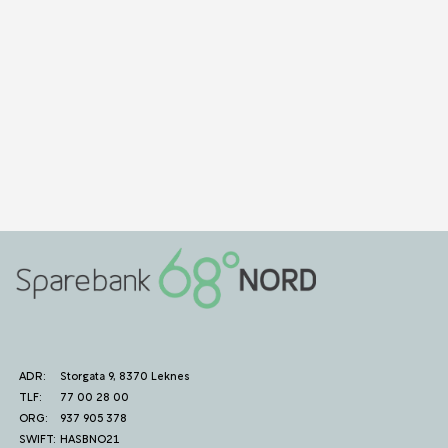
ADR:
Storgata 9, 8370 Leknes
TLF:
77 00 28 00
ORG:
937 905 378
SWIFT:
HASBNO21