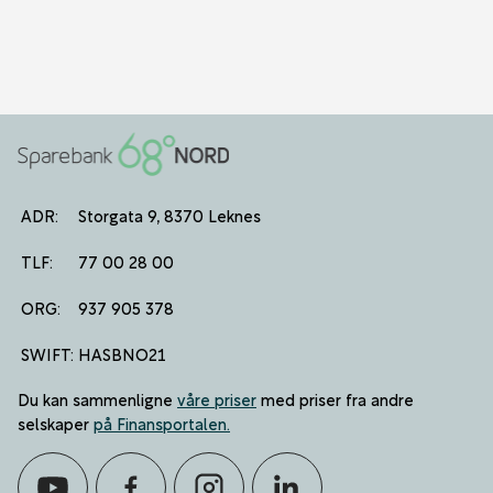
ADR:
Storgata 9, 8370 Leknes
TLF:
77 00 28 00
ORG:
937 905 378
SWIFT:
HASBNO21
Du kan sammenligne
våre priser
med priser fra andre
selskaper
på Finansportalen
.