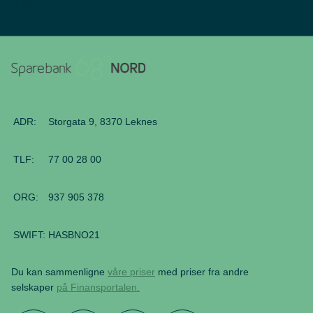
Innlogginger
ADR:
Storgata 9, 8370 Leknes
TLF:
77 00 28 00
ORG:
937 905 378
SWIFT:
HASBNO21
Du kan sammenligne
våre priser
med priser fra andre
selskaper
på Finansportalen
.