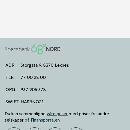
ADR:
Storgata 9, 8370 Leknes
TLF:
77 00 28 00
ORG:
937 905 378
SWIFT:
HASBNO21
Du kan sammenligne
våre priser
med priser fra andre
selskaper
på Finansportalen
.