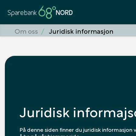
Om oss
Juridisk informasjon
Juridisk informaj
På denne siden finner du juridisk informasjon vi
å ha på vår hjemmeside.