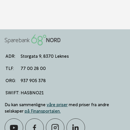
ADR:
Storgata 9, 8370 Leknes
TLF:
77 00 28 00
ORG:
937 905 378
SWIFT:
HASBNO21
Du kan sammenligne
våre priser
med priser fra andre
selskaper
på Finansportalen
.