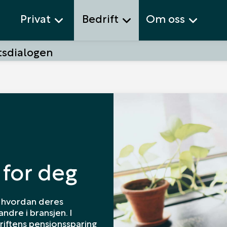
Privat
Bedrift
Om oss
tsdialogen
 for deg
å hvordan deres
dre i bransjen. I
riftens pensjonssparing