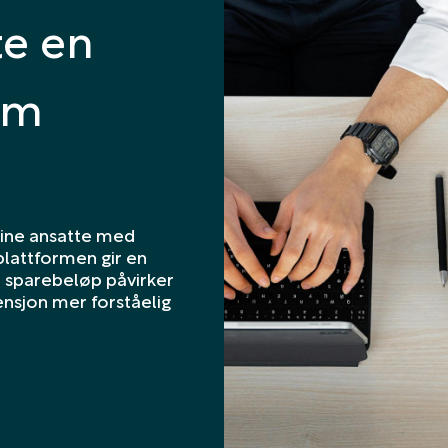
te en
om
dine ansatte med
lattformen gir en
e sparebeløp påvirker
ensjon mer forståelig